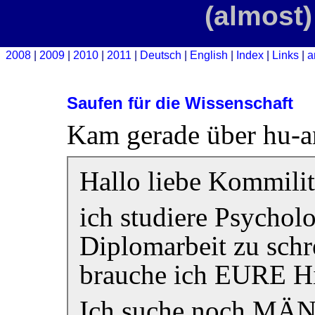
(almost)
2008
2009
2010
2011
Deutsch
English
Index
Links
a
Saufen für die Wissenschaft
Kam gerade über hu-an
Hallo liebe Kommil
ich studiere Psychol
Diplomarbeit zu schr
brauche ich
EURE
Hi
Ich suche noch MÄ