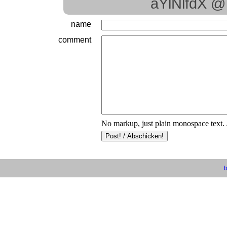
aYlNlfdX @
name
comment
No markup, just plain monospace text. 
b