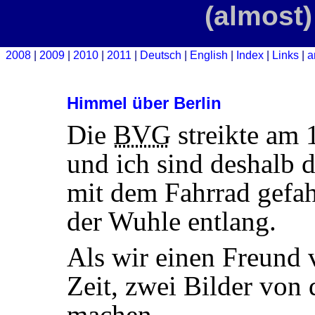
(almost)
2008
2009
2010
2011
Deutsch
English
Index
Links
a
Himmel über Berlin
Die
BVG
streikte am 
und ich sind deshalb d
mit dem Fahrrad gefah
der Wuhle entlang.
Als wir einen Freund v
Zeit, zwei Bilder von
machen.