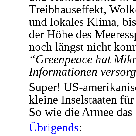
Treibhauseffekt, Wolk
und lokales Klima, bi
der Höhe des Meeressp
noch längst nicht komp
“Greenpeace hat Mikro
Informationen versor
Super! US-amerikani
kleine Inselstaaten fü
So wie die Armee das
Übrigends
: