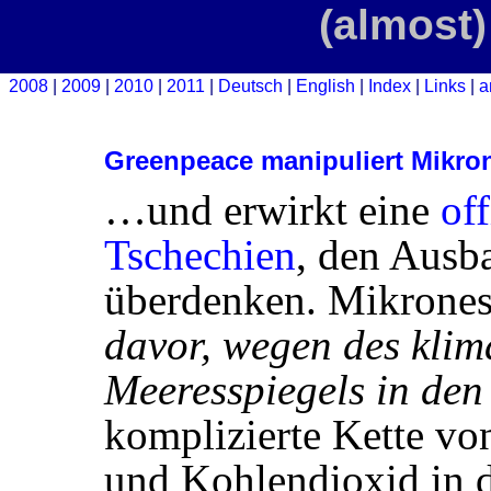
(almost)
2008
2009
2010
2011
Deutsch
English
Index
Links
a
Greenpeace manipuliert Mikro
…und erwirkt eine
of
Tschechien
, den Ausb
überdenken. Mikrones
davor, wegen des klim
Meeresspiegels in den
komplizierte Kette v
und Kohlendioxid in 