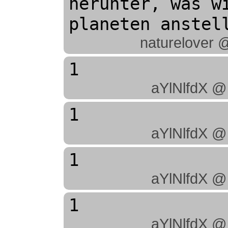
herunter, was wi
planeten anstel
naturelover 
1
aYlNlfdX @
1
aYlNlfdX @
1
aYlNlfdX @
1
aYlNlfdX @