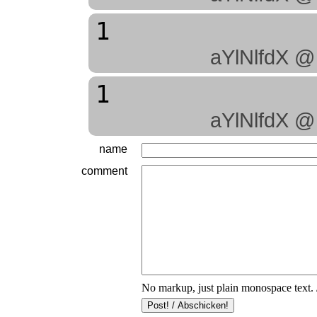
1
aYlNlfdX @
1
aYlNlfdX @
name
comment
No markup, just plain monospace text. 